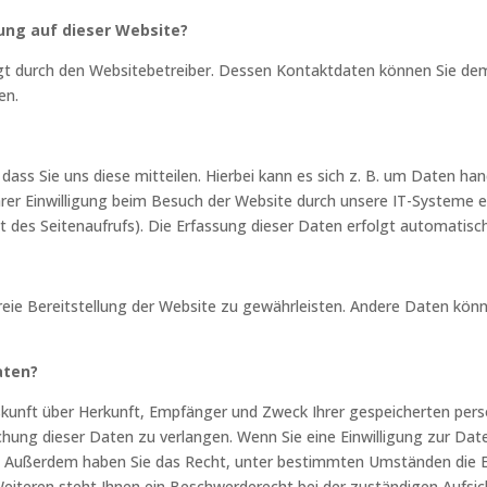
sung auf dieser Website?
lgt durch den Websitebetreiber. Dessen Kontaktdaten können Sie dem
en.
ss Sie uns diese mitteilen. Hierbei kann es sich z. B. um Daten hand
r Einwilligung beim Besuch der Website durch unsere IT-Systeme erf
 des Seitenaufrufs). Die Erfassung dieser Daten erfolgt automatisch
freie Bereitstellung der Website zu gewährleisten. Andere Daten kön
aten?
Auskunft über Herkunft, Empfänger und Zweck Ihrer gespeicherten pe
hung dieser Daten zu verlangen. Wenn Sie eine Einwilligung zur Date
fen. Außerdem haben Sie das Recht, unter bestimmten Umständen die 
iteren steht Ihnen ein Beschwerderecht bei der zuständigen Aufsic