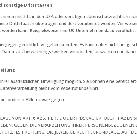
d sonstige Drittstaaten
hmen mit Sitz in den USA oder sonstigen datenschutzrechtlich nicht
se Drittstaaten übertragen und dort verarbeitet werden. Wir weisen 
t werden kann. Beispielsweise sind US-Unternehmen dazu verpflich
iergegen gerichtlich vorgehen könnten. Es kann daher nicht ausges
en Daten zu Überwachungszwecken verarbeiten, auswerten und dauerh
beitung
rer ausdrücklichen Einwilligung möglich. Sie können eine bereits ertei
Datenverarbeitung bleibt vom Widerruf unberührt.
 besonderen Fällen sowie gegen
E VON ART. 6 ABS. 1 LIT. E ODER F DSGVO ERFOLGT, HABEN SI
GEBEN, GEGEN DIE VERARBEITUNG IHRER PERSONENBEZOGENEN 
STÜTZTES PROFILING. DIE JEWEILIGE RECHTSGRUNDLAGE, AUF D