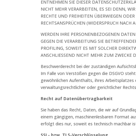
ENTNEHMEN SIE DIESER DATENSCHUTZERKL
NICHT MEHR VERARBEITEN, ES SEI DENN, W
RECHTE UND FREIHEITEN ÜBERWIEGEN ODER
RECHTSANSPRÜCHEN (WIDERSPRUCH NACH ART
WERDEN IHRE PERSONENBEZOGENEN DATEN V
GEGEN DIE VERARBEITUNG SIE BETREFFEND
PROFILING, SOWEIT ES MIT SOLCHER DIRE
ANSCHLIESSEND NICHT MEHR ZUM ZWECKE D
Beschwerderecht bei der zuständigen Aufsicht
Im Falle von Verstößen gegen die DSGVO steht 
gewöhnlichen Aufenthalts, ihres Arbeitsplatze
verwaltungsrechtlicher oder gerichtlicher Recht
Recht auf Datenübertragbarkeit
Sie haben das Recht, Daten, die wir auf Grundlag
einem gängigen, maschinenlesbaren Format aush
erfolgt dies nur, soweit es technisch machbar is
SSL- bzw. TLS-Verschlüsselung