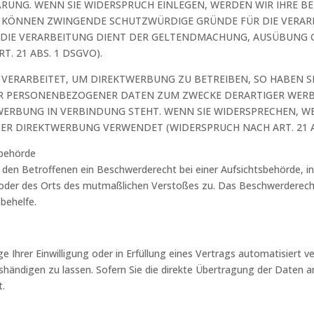
ÄRUNG. WENN SIE WIDERSPRUCH EINLEGEN, WERDEN WIR IHRE
IR KÖNNEN ZWINGENDE SCHUTZWÜRDIGE GRÜNDE FÜR DIE VERARB
 DIE VERARBEITUNG DIENT DER GELTENDMACHUNG, AUSÜBUNG 
. 21 ABS. 1 DSGVO).
ERARBEITET, UM DIREKTWERBUNG ZU BETREIBEN, SO HABEN SIE
ER PERSONENBEZOGENER DATEN ZUM ZWECKE DERARTIGER WERBU
KTWERBUNG IN VERBINDUNG STEHT. WENN SIE WIDERSPRECHEN,
ER DIREKTWERBUNG VERWENDET (WIDERSPRUCH NACH ART. 21 AB
sbehörde
den Betroffenen ein Beschwerderecht bei einer Aufsichtsbehörde, in
s oder des Orts des mutmaßlichen Verstoßes zu. Das Beschwerderec
sbehelfe.
e Ihrer Einwilligung oder in Erfüllung eines Vertrags automatisiert ve
ändigen zu lassen. Sofern Sie die direkte Übertragung der Daten a
t.